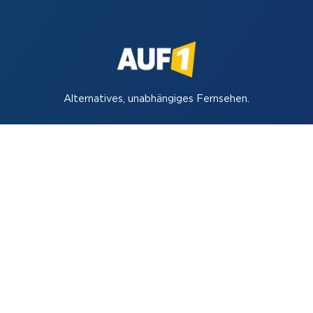
Verwendung von personenbezogenen Daten
können Sie unsere Seite kostenfrei nutzen.
Einstellungen
Zustimmen
Alternatives, unabhängiges Fernsehen.
Startseite
Suche
Formate
Unterstützen
Über uns
Stellenangebote
Shop
Kontakt
Impressum
Datenschutz
Transparenz
© 2026 AUF1.TV